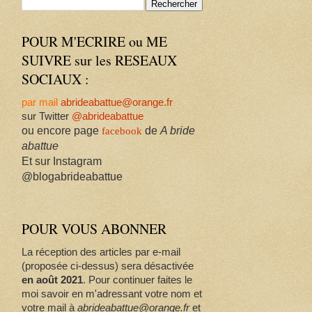
POUR M'ECRIRE ou ME
SUIVRE sur les RESEAUX
SOCIAUX :
par mail
abrideabattue@orange.fr
sur Twitter
@abrideabattue
ou encore page
de
A bride
facebook
abattue
Et sur Instagram
@blogabrideabattue
POUR VOUS ABONNER
La réception des articles par e-mail
(proposée ci-dessus) sera désactivée
en août 2021
. Pour continuer faites le
moi savoir en m'adressant votre nom et
votre mail à
abrideabattue@orange.fr
et