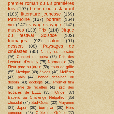
premier roman ou 68 premières
fois
(197)
brunch ou restaurant
(186)
littérature jeunesse
(169)
Patrimoine
(167)
portrait
(164)
vin
(147)
voyage voyage
(142)
musées
(138)
Prix
(114)
Cirque
ou festival Solstice
(102)
fromages
(92)
salon
(91)
dessert
(88)
Paysages de
cinéastes
(85)
Nancy ou Lorraine
(76)
Concert ou opéra
(75)
Prix des
Lecteurs d'Antony
(75)
Normandie
(62)
Fleur parc ou jardin
(59)
coup de griffe
(55)
Mexique
(49)
épices
(48)
Molières
(47)
pain
(44)
bande dessinée ou
dessin
(43)
écologie
(42)
Premier film
(41)
livre de recettes
(41)
prix des
lectrices de ELLE
(39)
l'Onde
(37)
Babelio ou Challenge Netgalley
(35)
chocolat
(34)
Sud-Ouest
(32)
Mayenne
(31)
Japon
(30)
bon plan
(30)
Hors
concours
(28)
Crète ou Grèce
(27)