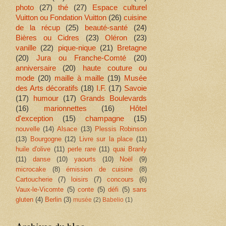
photo
(27)
thé
(27)
Espace culturel
Vuitton ou Fondation Vuitton
(26)
cuisine
de la récup
(25)
beauté-santé
(24)
Bières ou Cidres
(23)
Oléron
(23)
vanille
(22)
pique-nique
(21)
Bretagne
(20)
Jura ou Franche-Comté
(20)
anniversaire
(20)
haute couture ou
mode
(20)
maille à maille
(19)
Musée
des Arts décoratifs
(18)
I.F.
(17)
Savoie
(17)
humour
(17)
Grands Boulevards
(16)
marionnettes
(16)
Hôtel
d'exception
(15)
champagne
(15)
nouvelle
(14)
Alsace
(13)
Plessis Robinson
(13)
Bourgogne
(12)
Livre sur la place
(11)
huile d'olive
(11)
perle rare
(11)
quai Branly
(11)
danse
(10)
yaourts
(10)
Noël
(9)
microcake
(8)
émission de cuisine
(8)
Cartoucherie
(7)
loisirs
(7)
concours
(6)
Vaux-le-Vicomte
(5)
conte
(5)
défi
(5)
sans
gluten
(4)
Berlin
(3)
musée
(2)
Babelio
(1)