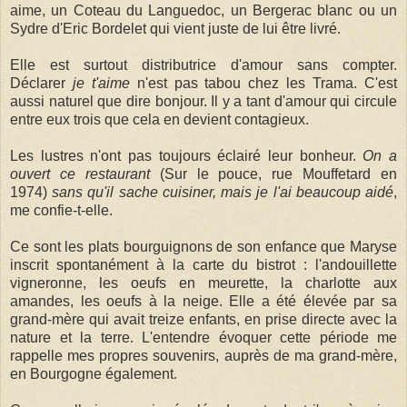
aime, un Coteau du Languedoc, un Bergerac blanc ou un
Sydre d'Eric Bordelet qui vient juste de lui être livré.
Elle est surtout distributrice d'amour sans compter.
Déclarer
je t'aime
n'est pas tabou chez les Trama. C'est
aussi naturel que dire bonjour. Il y a tant d'amour qui circule
entre eux trois que cela en devient contagieux.
Les lustres n'ont pas toujours éclairé leur bonheur.
On a
ouvert ce restaurant
(Sur le pouce, rue Mouffetard en
1974)
sans qu'il sache cuisiner, mais je l'ai beaucoup aidé
,
me confie-t-elle.
Ce sont les plats bourguignons de son enfance que Maryse
inscrit spontanément à la carte du bistrot : l'andouillette
vigneronne, les oeufs en meurette, la charlotte aux
amandes, les oeufs à la neige. Elle a été élevée par sa
grand-mère qui avait treize enfants, en prise directe avec la
nature et la terre. L'entendre évoquer cette période me
rappelle mes propres souvenirs, auprès de ma grand-mère,
en Bourgogne également.