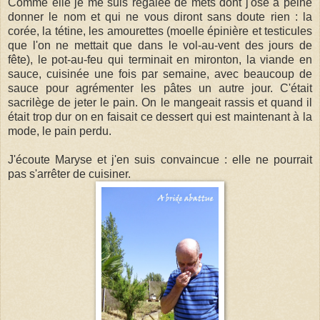
Comme elle je me suis régalée de mets dont j'ose à peine
donner le nom et qui ne vous diront sans doute rien : la
corée, la tétine, les amourettes (moelle épinière et testicules
que l'on ne mettait que dans le vol-au-vent des jours de
fête), le pot-au-feu qui terminait en mironton, la viande en
sauce, cuisinée une fois par semaine, avec beaucoup de
sauce pour agrémenter les pâtes un autre jour. C'était
sacrilège de jeter le pain. On le mangeait rassis et quand il
était trop dur on en faisait ce dessert qui est maintenant à la
mode, le pain perdu.
J'écoute Maryse et j'en suis convaincue : elle ne pourrait
pas s'arrêter de cuisiner.