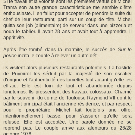
Si le travail et la volonté sont les premières vertus de Michel
Trama son autre grande caractéristique me semble d'être
enthousiaste. Il en fallut pour accepter de prendre la suite du
chef de leur restaurant, parti sur un coup de tête. Michel
quitta son job (alimentaire) de serveur dans une pizzeria et
noua le tablier. Il avait 28 ans et avait tout à apprendre. Il
apprit vite.
Après être tombé dans la marmite, le succès de
Sur le
pouce
incita le couple à relever un autre défi.
Ils visitent alors plusieurs restaurants potentiels. La bastide
de Puymirol les séduit par la majesté de son escalier
d'origine et l'authenticité des tomettes tout autant qu'elle les
effraie. Elle est loin de tout et abandonnée depuis
longtemps. Ils pressentent des travaux colossaux. Charmé
par le souvenir du comte de Toulouse Raymond VII dont le
bâtiment principal était l'ancienne résidence, et par respect
pour le propriétaire, Michel fait toutefois une offre,
intentionnellement basse, pour s'assurer qu'elle sera
refusée. Elle est acceptée. Une parole donnée ne se
reprend pas. Le couple arrive aux alentours du 26/28
octobre 1978.