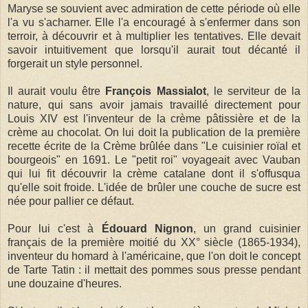
Maryse se souvient avec admiration de cette période où elle
l'a vu s'acharner. Elle l'a encouragé à s'enfermer dans son
terroir, à découvrir et à multiplier les tentatives. Elle devait
savoir intuitivement que lorsqu'il aurait tout décanté il
forgerait un style personnel.
Il aurait voulu être
François Massialot
, le serviteur de la
nature, qui sans avoir jamais travaillé directement pour
Louis XIV est l'inventeur de la crème pâtissière et de la
crème au chocolat. On lui doit la publication de la première
recette écrite de la Crème brûlée dans "Le cuisinier roïal et
bourgeois" en 1691. Le "petit roi" voyageait avec Vauban
qui lui fit découvrir la crème catalane dont il s'offusqua
qu'elle soit froide. L'idée de brûler une couche de sucre est
née pour pallier ce défaut.
Pour lui c'est à
Édouard Nignon
, un grand cuisinier
français de la première moitié du XX° siècle (1865-1934),
inventeur du homard à l'américaine, que l'on doit le concept
de Tarte Tatin : il mettait des pommes sous presse pendant
une douzaine d'heures.